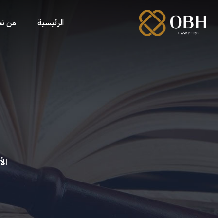
الرئيسية
من ن
ال