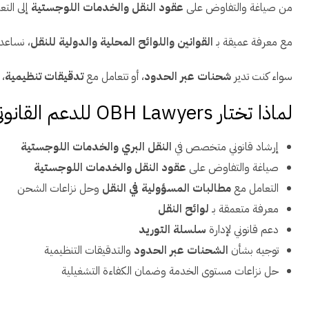
من صياغة والتفاوض على
عقود النقل والخدمات اللوجستية
إلى الت
مع معرفة عميقة بـ
القوانين واللوائح المحلية والدولية للنقل
، نساعد
سواء كنت تدير
شحنات عبر الحدود
، أو تتعامل مع
تدقيقات تنظيمية
، 
لماذا تختار OBH Lawyers للدعم القانوني في النقل والخدمات اللوجستية؟
إرشاد قانوني متخصص في
النقل البري والخدمات اللوجستية
صياغة والتفاوض على
عقود النقل والخدمات اللوجستية
التعامل مع
مطالبات المسؤولية في النقل
وحل نزاعات الشحن
معرفة متعمقة بـ
لوائح النقل
دعم قانوني لإدارة
سلسلة التوريد
توجيه بشأن
الشحنات عبر الحدود
والتدقيقات التنظيمية
حل نزاعات مستوى الخدمة وضمان الكفاءة التشغيلية