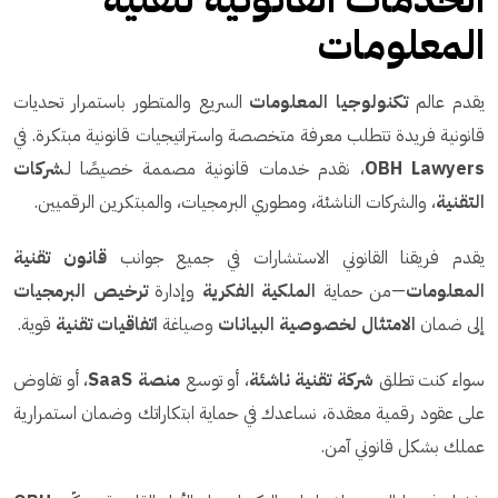
المعلومات
يقدم عالم
تكنولوجيا المعلومات
السريع والمتطور باستمرار تحديات
قانونية فريدة تتطلب معرفة متخصصة واستراتيجيات قانونية مبتكرة. في
OBH Lawyers
، نقدم خدمات قانونية مصممة خصيصًا لـ
شركات
التقنية
، والشركات الناشئة، ومطوري البرمجيات، والمبتكرين الرقميين.
يقدم فريقنا القانوني الاستشارات في جميع جوانب
قانون تقنية
المعلومات
—من حماية
الملكية الفكرية
وإدارة
ترخيص البرمجيات
إلى ضمان
الامتثال لخصوصية البيانات
وصياغة
اتفاقيات تقنية
قوية.
سواء كنت تطلق
شركة تقنية ناشئة
، أو توسع
منصة SaaS
، أو تفاوض
على عقود رقمية معقدة، نساعدك في حماية ابتكاراتك وضمان استمرارية
عملك بشكل قانوني آمن.