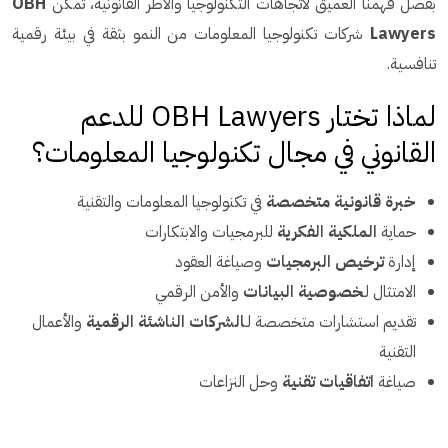
بفضل فهمنا العميق لاتجاهات التكنولوجيا والأطر القانونية، تمكّن
OBH
Lawyers
شركات تكنولوجيا المعلومات من النمو بثقة في بيئة رقمية
تنافسية.
لماذا تختار OBH Lawyers للدعم
القانوني في مجال تكنولوجيا المعلومات؟
خبرة قانونية متخصصة
في تكنولوجيا المعلومات والتقنية
حماية
الملكية الفكرية
للبرمجيات والابتكارات
إدارة
ترخيص البرمجيات
وصياغة العقود
الامتثال لـ
خصوصية البيانات
والأمن الرقمي
تقديم استشارات متخصصة لـ
الشركات الناشئة الرقمية
والأعمال
التقنية
صياغة
اتفاقيات تقنية
وحل النزاعات