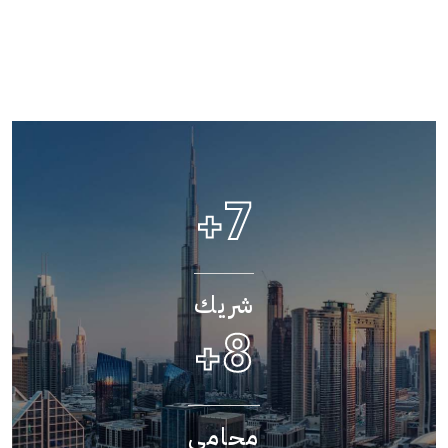
+
9
شريك
+
10
محامي