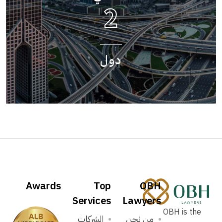
3
دول
Awards
Top
OBH
Services
Lawyers
OBH is the
من نحن
الشركات