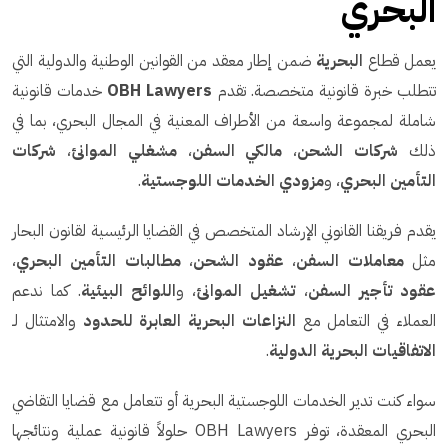
البحري
يعمل قطاع
البحرية
ضمن إطار معقد من القوانين الوطنية والدولية التي
تتطلب خبرة قانونية متخصصة. تقدم
OBH Lawyers
خدمات قانونية
شاملة لمجموعة واسعة من الأطراف المعنية في المجال البحري، بما في
ذلك
شركات الشحن
،
مالكي السفن
،
مشغلي الموانئ
،
شركات
التأمين البحري
، و
مزودي الخدمات اللوجستية
.
يقدم فريقنا القانوني الإرشاد المتخصص في القضايا الرئيسية لقانون البحار
مثل
معاملات السفن
،
عقود الشحن
،
مطالبات التأمين البحري
،
عقود تأجير السفن
،
تشغيل الموانئ
، و
اللوائح البيئية
. كما ندعم
العملاء في التعامل مع
النزاعات البحرية العابرة للحدود
والامتثال لـ
الاتفاقيات البحرية الدولية
.
سواء كنت تدير الخدمات اللوجستية البحرية أو تتعامل مع قضايا التقاضي
البحري المعقدة، توفر OBH Lawyers حلولاً قانونية عملية ونتائجها