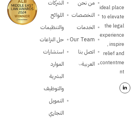
من نحن
الشركات
ideal place
التخصصات
اللوائح
to elevate
the legal
الخدمات
والتنظيمات
experience
Our Team
حل النزاعات
, inspire
اتصل بنا
استشارات
relief and
contentme
العربية
الموارد
nt
البشرية
والتوظيف
التمويل
التجاري