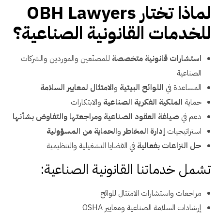
لماذا تختار OBH Lawyers
للخدمات القانونية الصناعية؟
استشارات قانونية متخصصة
للمصنّعين والموردين والشركات
الصناعية
المساعدة في
اللوائح البيئية
و
الامتثال لمعايير السلامة
حماية
الملكية الفكرية الصناعية
والابتكارات
دعم في
صياغة العقود الصناعية ومراجعتها والتفاوض بشأنها
استراتيجيات
إدارة المخاطر
و
الحماية من المسؤولية
حل النزاعات بفعالية
في القضايا التشغيلية والتنظيمية
تشمل خدماتنا القانونية الصناعية:
مراجعات واستشارات الامتثال للوائح
إرشادات السلامة الصناعية ومعايير OSHA