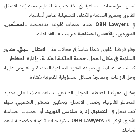
تعمل المؤسسات الصناعية في بيئة شديدة التنظيم حيث يُعد الامتثال
القانوني ومعايير السلامة والكفاءة التشغيلية عناصر أساسية.
في
OBH Lawyers
، نقدم خدمات قانونية متخصصة لـ
المصنّعين
،
الموردين
، و
الأعمال الصناعية
عبر مختلف القطاعات.
يوفر فريقنا القانوني دعمًا شاملاً في مجالات مثل
الامتثال البيئي
،
معايير
السلامة في مكان العمل
،
حماية الملكية الفكرية
، و
إدارة المخاطر
.
كما نساعد عملاءنا في صياغة العقود الصناعية المعقدة والتفاوض عليها،
وحل النزاعات، ومعالجة مسائل المسؤولية القانونية بكفاءة.
بفضل معرفتنا العميقة بالمجال الصناعي، نساعد عملاءنا على تحديد
المخاطر القانونية، وضمان الامتثال، وتحقيق الاستقرار التشغيلي. سواء
كنت تعمل في
التصنيع
،
إدارة سلاسل التوريد
، أو العمليات الصناعية
الأخرى، توفر لك
OBH Lawyers
استراتيجيات قانونية مخصصة لدعم
نجاحك.